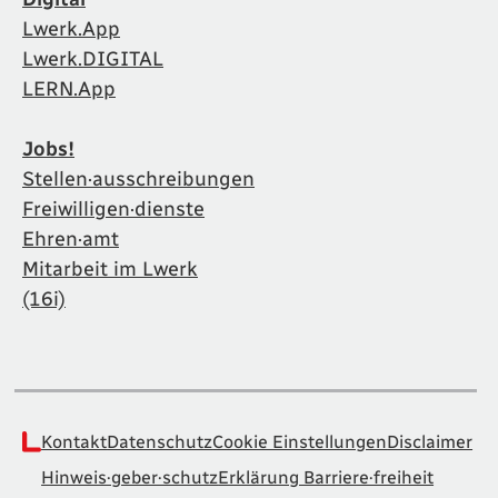
Lwerk.App
Lwerk.DIGITAL
LERN.App
Jobs!
Stellen·ausschreibungen
Freiwilligen·dienste
Ehren·amt
Mitarbeit im Lwerk
(16i)
Kontakt
Datenschutz
Cookie Einstellungen
Disclaimer
Hinweis·geber·schutz
Erklärung Barriere·freiheit