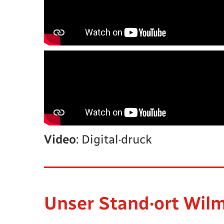
Video
: Digital·druck
Unser Stand·ort Wil