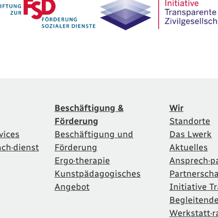
Beschäftigung &
Wir
Förderung
Standorte
vices
Beschäftigung und
Das Lwerk
ach·dienst
Förderung
Aktuelles
Ergo·therapie
Ansprech·p
Kunstpädagogisches
Partnersch
Angebot
Initiative 
Begleitend
Werkstatt·r