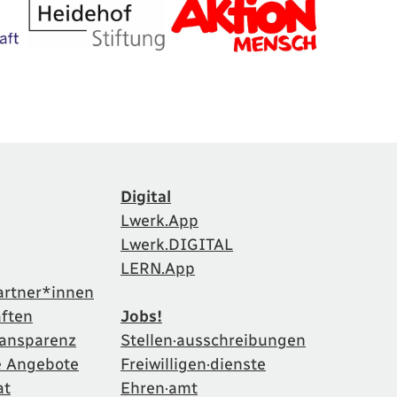
Digital
Lwerk.App
Lwerk.DIGITAL
LERN.App
artner*innen
aften
Jobs!
Transparenz
Stellen·ausschreibungen
e Angebote
Freiwilligen·dienste
at
Ehren·amt