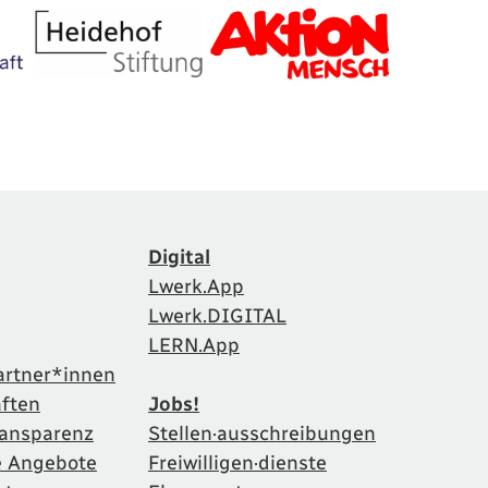
Digital
Lwerk.App
Lwerk.DIGITAL
LERN.App
artner*innen
aften
Jobs!
Transparenz
Stellen·ausschreibungen
e Angebote
Freiwilligen·dienste