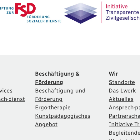
Beschäftigung &
Wir
Förderung
Standorte
vices
Beschäftigung und
Das Lwerk
ach·dienst
Förderung
Aktuelles
Ergo·therapie
Ansprech·p
Kunstpädagogisches
Partnersch
Angebot
Initiative 
Begleitend