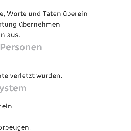
e, Worte und Taten überein
ortung übernehmen
n aus.
e Personen
te verletzt wurden.
system
deln
vorbeugen.