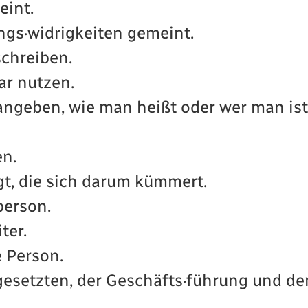
eint.
gs·widrigkeiten gemeint.
schreiben.
r nutzen.
ngeben, wie man heißt oder wer man ist
n.
t, die sich darum kümmert.
erson.
ter.
e Person.
gesetzten, der Geschäfts·führung und de