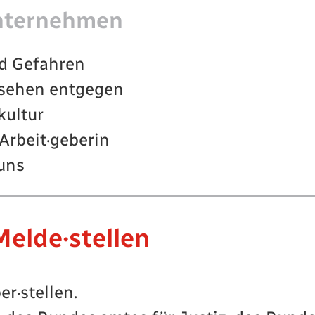
Unternehmen
nd Gefahren
nsehen entgegen
kultur
 Arbeit·geberin
 uns
Melde·stellen
r·stellen.