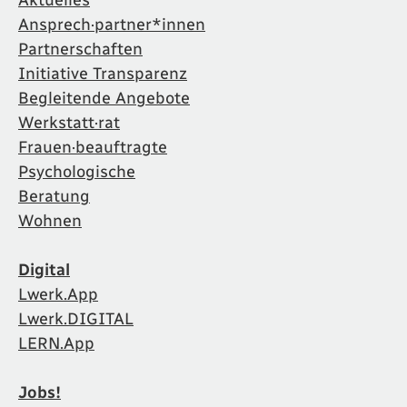
Ansprech·partner*innen
Partnerschaften
Initiative Transparenz
Begleitende Angebote
Werkstatt·rat
Frauen·beauftragte
Psychologische
Beratung
Wohnen
Digital
Lwerk.App
Lwerk.DIGITAL
LERN.App
Jobs!