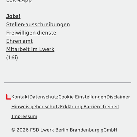
Jobs!
Stellen·ausschreibungen
Freiwilligen·dienste
Ehren·amt
Mitarbeit im Lwerk
(16i)
Kontakt
Datenschutz
Cookie Einstellungen
Disclaimer
Hinweis·geber·schutz
Erklärung Barriere·freiheit
Impressum
© 2026 FSD Lwerk Berlin Brandenburg gGmbH