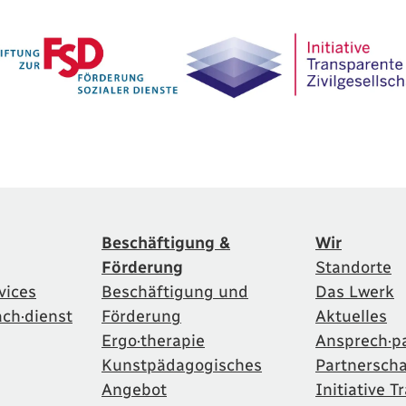
Beschäftigung &
Wir
Förderung
Standorte
vices
Beschäftigung und
Das Lwerk
ach·dienst
Förderung
Aktuelles
Ergo·therapie
Ansprech·p
Kunstpädagogisches
Partnersch
Angebot
Initiative 