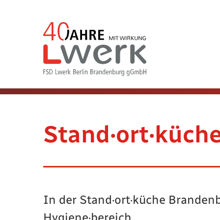
Stand·ort·küch
In der Stand·ort·küche Brandenb
Hygiene·bereich.