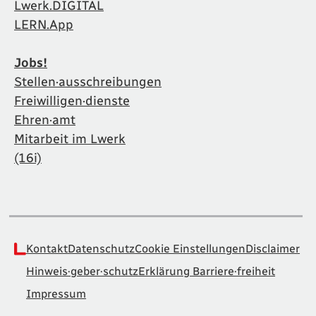
Lwerk.DIGITAL
LERN.App
Jobs!
Stellen·ausschreibungen
Freiwilligen·dienste
Ehren·amt
Mitarbeit im Lwerk
(16i)
Kontakt
Datenschutz
Cookie Einstellungen
Disclaimer
Hinweis·geber·schutz
Erklärung Barriere·freiheit
Impressum